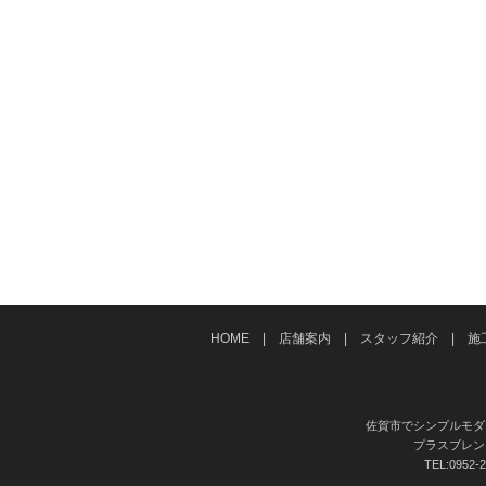
HOME
|
店舗案内
|
スタッフ紹介
|
施
佐賀市でシンプルモダ
プラスブレンド 
TEL:095