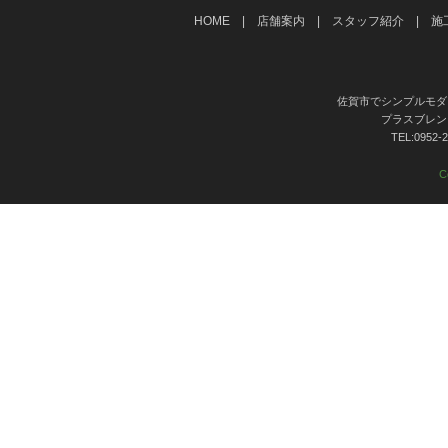
HOME
|
店舗案内
|
スタッフ紹介
|
施
佐賀市でシンプルモダ
プラスブレンド 
TEL:095
C