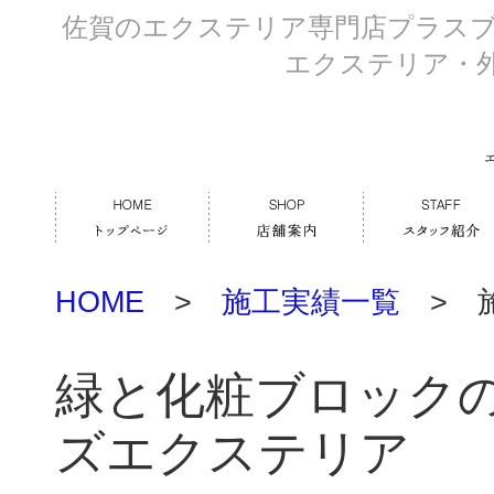
佐賀のエクステリア専門店プラス
エクステリア・
HOME
>
施工実績一覧
> 
緑と化粧ブロック
ズエクステリア