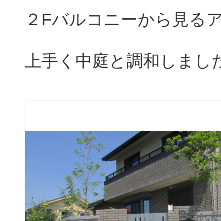
​２Fバルコニーから見る
上手く中庭と調和しまし