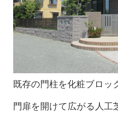
既存の門柱を化粧ブロッ
門扉を開けて広がる人工